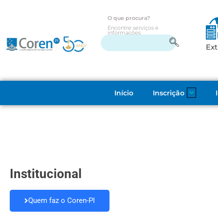
O que procura?
Encontre serviços e
informações
Ext
Início
Inscrição
Institucional
Quem faz o Coren-PI