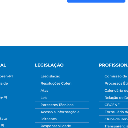
NAL
LEGISLAÇÃO
PROFISSION
oren-PI
Lesgislação
Comissão de 
a de
Resoluções Cofen
Processos Ét
Atas
Calendário d
n-PI
Leis
Relação de 
Pareceres Técnicos
CBCENF
Acesso a informação e
Formulário d
tato
licitacoes
Clube de Bene
-PI
Responsabilidade
Transparênci