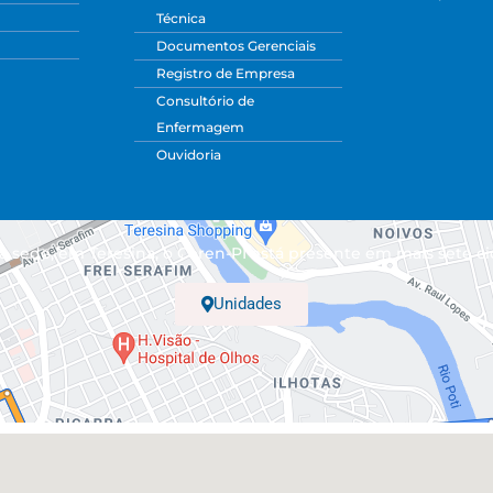
Técnica
Documentos Gerenciais
Registro de Empresa
Consultório de
Enfermagem
Ouvidoria
 sede, em Teresina, o Coren-PI está presente em mais sete ci
Unidades