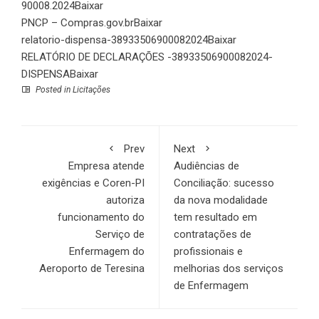
90008.2024
Baixar
PNCP – Compras.gov.br
Baixar
relatorio-dispensa-38933506900082024
Baixar
RELATÓRIO DE DECLARAÇÕES -38933506900082024-
DISPENSA
Baixar
Posted in
Licitações
Prev
Next
Empresa atende
Audiências de
exigências e Coren-PI
Conciliação: sucesso
autoriza
da nova modalidade
funcionamento do
tem resultado em
Serviço de
contratações de
Enfermagem do
profissionais e
Aeroporto de Teresina
melhorias dos serviços
de Enfermagem