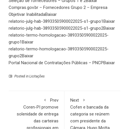
Seleção de fornecedores – Grupos 1 e 2
Baixar
Compras.gov.br – Fornecedores Grupo 2 – Empresa
Objetivar Inabilitada
Baixar
relatorio-julg-hab-38933505900022025-s1-grupo1
Baixar
relatorio-julg-hab-38933505900022025-s1-grupo2
Baixar
relatorio-termo-homologacao-38933505900022025-
grupo1
Baixar
relatorio-termo-homologacao-38933505900022025-
grupo2
Baixar
Portal Nacional de Contratações Públicas – PNCP
Baixar
Posted in
Licitações
Prev
Next
Coren-PI promove
Cofen e bancada da
solenidade de entrega
categoria se reúnem
das carteiras
com presidente da
profissionais em
Câmara, Hugo Motta