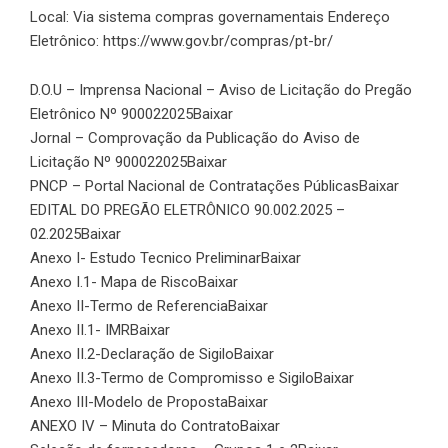
Local: Via sistema compras governamentais Endereço
Eletrônico:
https://www.gov.br/compras/pt-br/
D.O.U – Imprensa Nacional – Aviso de Licitação do Pregão
Eletrônico Nº 900022025
Baixar
Jornal – Comprovação da Publicação do Aviso de
Licitação Nº 900022025
Baixar
PNCP – Portal Nacional de Contratações Públicas
Baixar
EDITAL DO PREGÃO ELETRÔNICO 90.002.2025 –
02.2025
Baixar
Anexo I- Estudo Tecnico Preliminar
Baixar
Anexo I.1- Mapa de Risco
Baixar
Anexo II-Termo de Referencia
Baixar
Anexo II.1- IMR
Baixar
Anexo II.2-Declaração de Sigilo
Baixar
Anexo II.3-Termo de Compromisso e Sigilo
Baixar
Anexo III-Modelo de Proposta
Baixar
ANEXO IV – Minuta do Contrato
Baixar