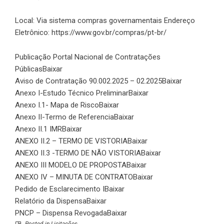
Local: Via sistema compras governamentais Endereço
Eletrônico:
https://www.gov.br/compras/pt-br/
Publicação Portal Nacional de Contratações
Públicas
Baixar
Aviso de Contratação 90.002.2025 – 02.2025
Baixar
Anexo I-Estudo Técnico Preliminar
Baixar
Anexo I.1- Mapa de Risco
Baixar
Anexo II-Termo de Referencia
Baixar
Anexo II.1 IMR
Baixar
ANEXO II.2 – TERMO DE VISTORIA
Baixar
ANEXO II.3 -TERMO DE NÃO VISTORIA
Baixar
ANEXO III MODELO DE PROPOSTA
Baixar
ANEXO IV – MINUTA DE CONTRATO
Baixar
Pedido de Esclarecimento I
Baixar
Relatório da Dispensa
Baixar
PNCP – Dispensa Revogada
Baixar