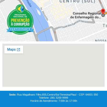
Sede:
Rua Magalhaes Filho,655,Centro/Sul Teresina/Piauí - CEP: 64001-350
Telefone: (86) 3200-9999
Horário de Atendimento: 7:00h às 17:00h