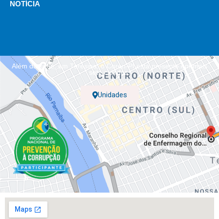
NOTÍCIA
Além da sede, em Teresina, o Coren-PI está presente em mais
sete cidades.
Unidades