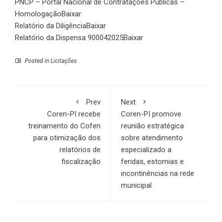
PNCP – Portal Nacional de Contratações Públicas –
Homologação
Baixar
Relatório da Diligência
Baixar
Relatório da Dispensa 900042025
Baixar
Posted in
Licitações
Prev
Next
Coren-PI recebe
Coren-PI promove
treinamento do Cofen
reunião estratégica
para otimização dos
sobre atendimento
relatórios de
especializado a
fiscalização
feridas, estomias e
incontinências na rede
municipal