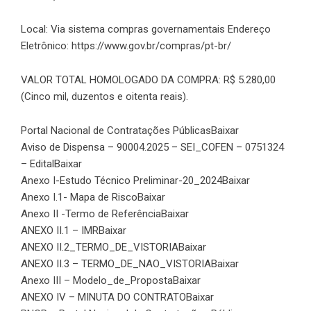
Local: Via sistema compras governamentais Endereço
Eletrônico:
https://www.gov.br/compras/pt-br/
VALOR TOTAL HOMOLOGADO DA COMPRA: R$ 5.280,00
(Cinco mil, duzentos e oitenta reais).
Portal Nacional de Contratações Públicas
Baixar
Aviso de Dispensa – 90004.2025 – SEI_COFEN – 0751324
– Edital
Baixar
Anexo I-Estudo Técnico Preliminar-20_2024
Baixar
Anexo I.1- Mapa de Risco
Baixar
Anexo II -Termo de Referência
Baixar
ANEXO II.1 – IMR
Baixar
ANEXO II.2_TERMO_DE_VISTORIA
Baixar
ANEXO II.3 – TERMO_DE_NAO_VISTORIA
Baixar
Anexo III – Modelo_de_Proposta
Baixar
ANEXO IV – MINUTA DO CONTRATO
Baixar