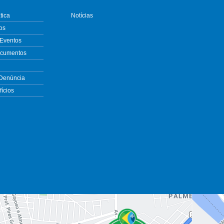
tica
Notícias
os
 Eventos
ocumentos
 Denúncia
ícios
es.