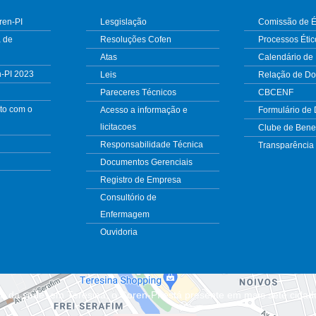
ren-PI
Lesgislação
Comissão de É
 de
Resoluções Cofen
Processos Étic
Atas
Calendário de
n-PI 2023
Leis
Relação de D
Pareceres Técnicos
CBCENF
to com o
Acesso a informação e
Formulário de
licitacoes
Clube de Benef
Responsabilidade Técnica
Transparência
Documentos Gerenciais
Registro de Empresa
Consultório de
Enfermagem
Ouvidoria
m da sede, em Teresina, o Coren-PI está presente em mais sete cidad