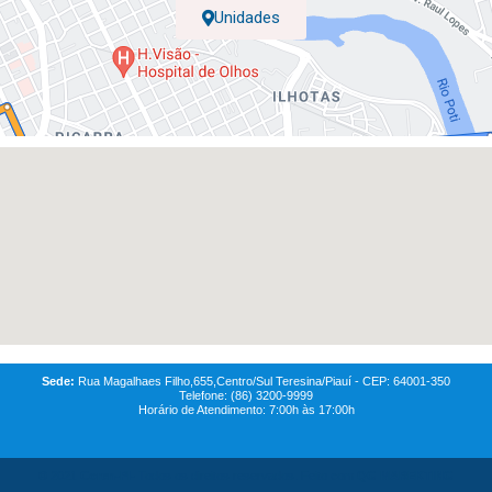
Unidades
Sede:
Rua Magalhaes Filho,655,Centro/Sul Teresina/Piauí - CEP: 64001-350
Telefone: (86) 3200-9999
Horário de Atendimento: 7:00h às 17:00h
© 2021
Coren-PI-
Todos os direitos reservados. Feito com
QG MAREKTING