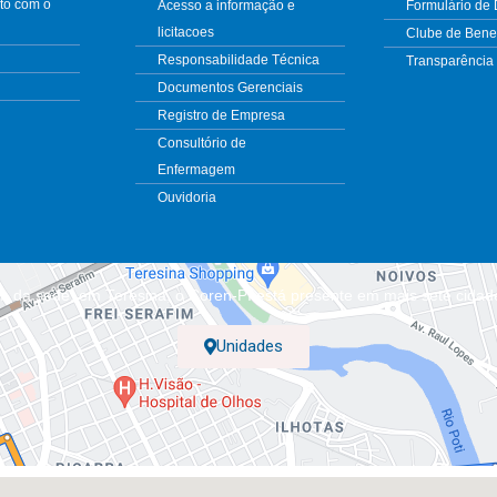
to com o
Acesso a informação e
Formulário de
licitacoes
Clube de Benef
Responsabilidade Técnica
Transparência
Documentos Gerenciais
Registro de Empresa
Consultório de
Enfermagem
Ouvidoria
m da sede, em Teresina, o Coren-PI está presente em mais sete cidad
Unidades