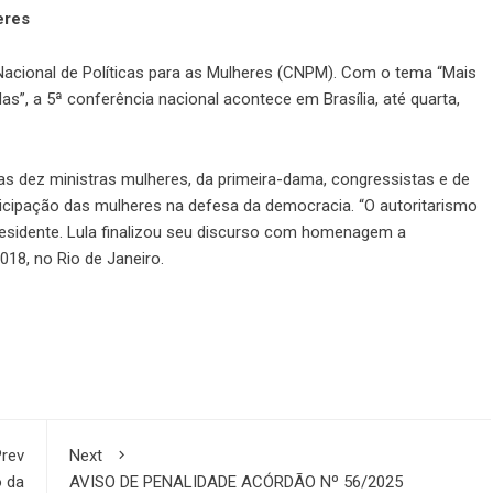
eres
a Nacional de Políticas para as Mulheres (CNPM). Com o tema “Mais
s”, a 5ª conferência nacional acontece em Brasília, até quarta,
s dez ministras mulheres, da primeira-dama, congressistas e de
ticipação das mulheres na defesa da democracia. “O autoritarismo
residente. Lula finalizou seu discurso com homenagem a
018, no Rio de Janeiro.
rev
Next
o da
AVISO DE PENALIDADE ACÓRDÃO Nº 56/2025