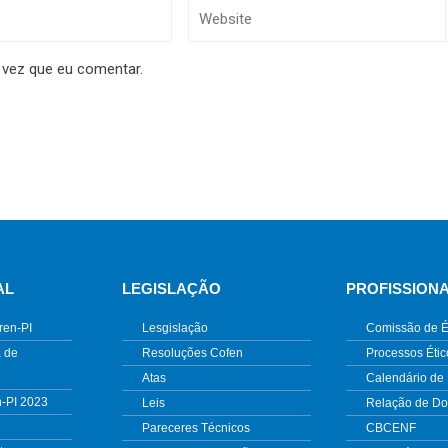
 vez que eu comentar.
AL
LEGISLAÇÃO
PROFISSION
ren-PI
Lesgislação
Comissão de É
 de
Resoluções Cofen
Processos Étic
Atas
Calendário de
n-PI 2023
Leis
Relação de D
Pareceres Técnicos
CBCENF