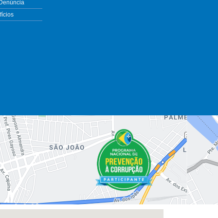
 Denúncia
ícios
es.