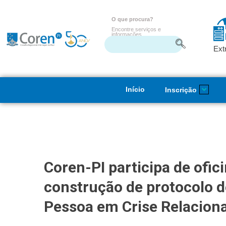
O que procura?
Encontre serviços e
informações
Ext
Início
Inscrição
Coren-PI participa de ofic
construção de protocolo 
Pessoa em Crise Relacio