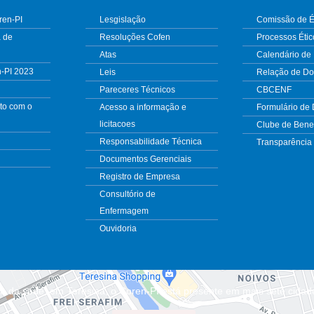
ren-PI
Lesgislação
Comissão de É
 de
Resoluções Cofen
Processos Étic
Atas
Calendário de
n-PI 2023
Leis
Relação de D
Pareceres Técnicos
CBCENF
to com o
Acesso a informação e
Formulário de
licitacoes
Clube de Benef
Responsabilidade Técnica
Transparência
Documentos Gerenciais
Registro de Empresa
Consultório de
Enfermagem
Ouvidoria
m da sede, em Teresina, o Coren-PI está presente em mais sete cidad