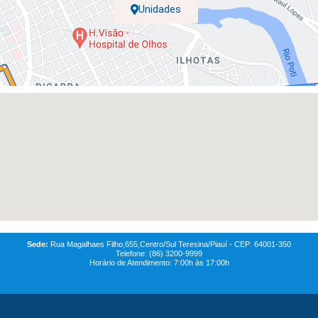
Unidades
Sede:
Rua Magalhaes Filho,655,Centro/Sul Teresina/Piauí - CEP: 64001-350
Telefone: (86) 3200-9999
Horário de Atendimento: 7:00h às 17:00h
© 2021
Coren-PI-
Todos os direitos reservados. Feito com
QG MAREKTING