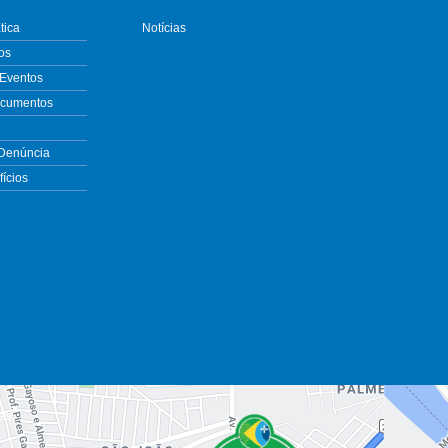
tica
Notícias
os
 Eventos
ocumentos
 Denúncia
ícios
es.