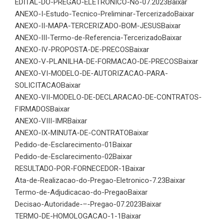
EDITAL-DO-PREGAO-ELETRONICO-No-07.2023
Baixar
ANEXO-I-Estudo-Tecnico-Preliminar-Tercerizado
Baixar
ANEXO-II-MAPA-TERCERIZADO-BOM-JESUS
Baixar
ANEXO-III-Termo-de-Referencia-Tercerizado
Baixar
ANEXO-IV-PROPOSTA-DE-PRECOS
Baixar
ANEXO-V-PLANILHA-DE-FORMACAO-DE-PRECOS
Baixar
ANEXO-VI-MODELO-DE-AUTORIZACAO-PARA-
SOLICITACAO
Baixar
ANEXO-VII-MODELO-DE-DECLARACAO-DE-CONTRATOS-
FIRMADOS
Baixar
ANEXO-VIII-IMR
Baixar
ANEXO-IX-MINUTA-DE-CONTRATO
Baixar
Pedido-de-Esclarecimento-01
Baixar
Pedido-de-Esclarecimento-02
Baixar
RESULTADO-POR-FORNECEDOR-1
Baixar
Ata-de-Realizacao-do-Pregao-Eletronico-7.23
Baixar
Termo-de-Adjudicacao-do-Pregao
Baixar
Decisao-Autoridade-–-Pregao-07.2023
Baixar
TERMO-DE-HOMOLOGACAO-1-1
Baixar