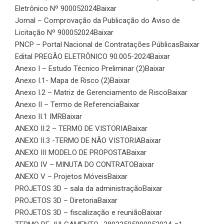
Eletrônico Nº 900052024
Baixar
Jornal – Comprovação da Publicação do Aviso de
Licitação Nº 900052024
Baixar
PNCP – Portal Nacional de Contratações Públicas
Baixar
Edital PREGÃO ELETRÔNICO 90.005-2024
Baixar
Anexo I – Estudo Técnico Preliminar (2)
Baixar
Anexo I.1- Mapa de Risco (2)
Baixar
Anexo I.2 – Matriz de Gerenciamento de Risco
Baixar
Anexo II – Termo de Referencia
Baixar
Anexo II.1 IMR
Baixar
ANEXO II.2 – TERMO DE VISTORIA
Baixar
ANEXO II.3 -TERMO DE NÃO VISTORIA
Baixar
ANEXO III MODELO DE PROPOSTA
Baixar
ANEXO IV – MINUTA DO CONTRATO
Baixar
ANEXO V – Projetos Móveis
Baixar
PROJETOS 3D – sala da administração
Baixar
PROJETOS 3D – Diretoria
Baixar
PROJETOS 3D – fiscalização e reunião
Baixar