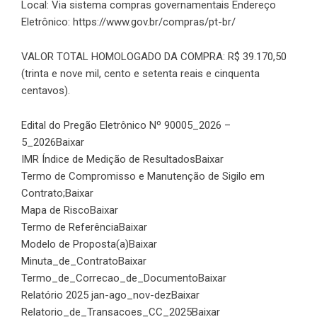
Local: Via sistema compras governamentais Endereço
Eletrônico:
https://www.gov.br/compras/pt-br/
VALOR TOTAL HOMOLOGADO DA COMPRA: R$ 39.170,50
(trinta e nove mil, cento e setenta reais e cinquenta
centavos).
Edital do Pregão Eletrônico Nº 90005_2026 –
5_2026
Baixar
IMR Índice de Medição de Resultados
Baixar
Termo de Compromisso e Manutenção de Sigilo em
Contrato;
Baixar
Mapa de Risco
Baixar
Termo de Referência
Baixar
Modelo de Proposta(a)
Baixar
Minuta_de_Contrato
Baixar
Termo_de_Correcao_de_Documento
Baixar
Relatório 2025 jan-ago_nov-dez
Baixar
Relatorio_de_Transacoes_CC_2025
Baixar