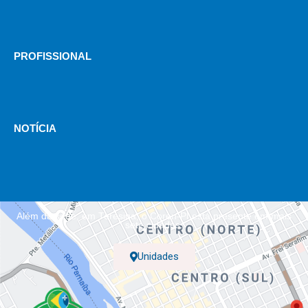
PROFISSIONAL
NOTÍCIA
Além da sede, em Teresina, o Coren-PI está presente em mais
sete cidades.
Unidades