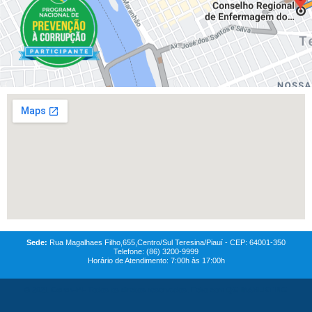
Sede:
Rua Magalhaes Filho,655,Centro/Sul Teresina/Piauí - CEP: 64001-350
Telefone: (86) 3200-9999
Horário de Atendimento: 7:00h às 17:00h
© 2021
Coren-PI-
Todos os direitos reservados. Feito com
QG MAREKTING